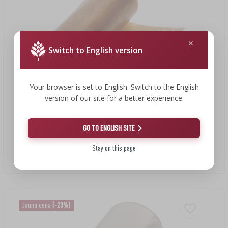
Switch to English version
Your browser is set to English. Switch to the English
version of our site for a better experience.
5,07 €
4,80 €
GO TO ENGLISH SITE
Stay on this page
Kolagēna desu apvalks Ø 65 mm - 4 m
1,20 EUR/m
Jauna cena
(-23%)