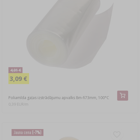
4,01 €
3,09 €
Poliamīda gaļas izstrādājumu apvalks 8m-fi73mm, 100°C
0,39 EUR/m
Jauna cena
(-7%)