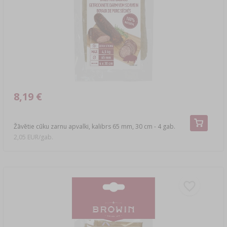
›
DEMIŽONI
LITERATŪRA PAR DESU GATAVOŠANU UN
GAĻAS KŪPINĀŠANU
LITERATŪRA
PLAUKTI
KŪPINĀŠANAS DŪMU AROMĀTS
›
AROMATIZĒŠANA
LITERATŪRA
8,19 €
VĪNA PĀRBAUDES
Žāvētie cūku zarnu apvalki, kalibrs 65 mm, 30 cm - 4 gab.
2,05 EUR/gab.
ETIĶETES