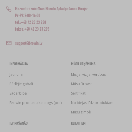
Mazumtirdzniecības Klientu Apkalpošanas Birojs:
Pr-Pk 8:00-16:00
tel.:+48 42 23 23 230
fakss:+48 42 23 23 295
support@browin.lv
INFORMĀCIJA
MŪSU UZŅĒMUMS
Jaunumi
Misija, vīzija, vērtības
Pēdējie gabali
Mūsu Browin
Sadarbība
Sertifikāti
Browin produktu katalogs (pdf)
No idejas līdz produktam
Mūsu zīmoli
IEPIRKŠANĀS
KLIENTIEM