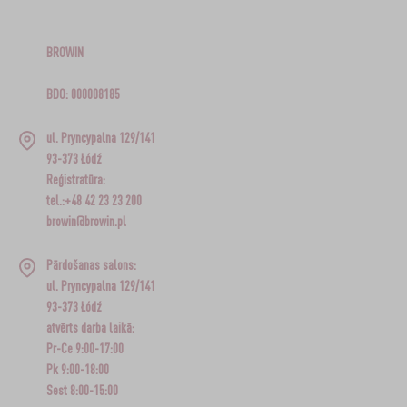
BROWIN
BDO: 000008185
ul. Pryncypalna 129/141
93-373 Łódź
Reģistratūra:
tel.:+48 42 23 23 200
browin@browin.pl
Pārdošanas salons:
ul. Pryncypalna 129/141
93-373 Łódź
atvērts darba laikā:
Pr-Ce 9:00-17:00
Pk 9:00-18:00
Sest 8:00-15:00