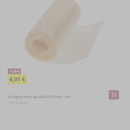
4,30 €
4,01 €
Kolagēna desu apvalks Ø 55 mm - 4 m
1,00 EUR/m