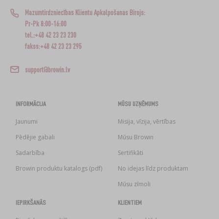
Mazumtirdzniecības Klientu Apkalpošanas Birojs:
Pr-Pk 8:00-16:00
tel.:+48 42 23 23 230
fakss:+48 42 23 23 295
support@browin.lv
INFORMĀCIJA
MŪSU UZŅĒMUMS
Jaunumi
Misija, vīzija, vērtības
Pēdējie gabali
Mūsu Browin
Sadarbība
Sertifikāti
Browin produktu katalogs (pdf)
No idejas līdz produktam
Mūsu zīmoli
IEPIRKŠANĀS
KLIENTIEM