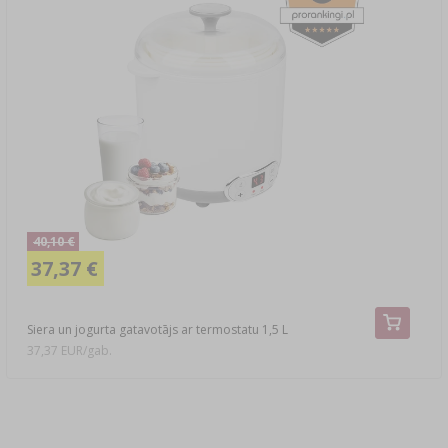
40,10 €
37,37 €
Siera un jogurta gatavotājs ar termostatu 1,5 L
37,37 EUR/gab.