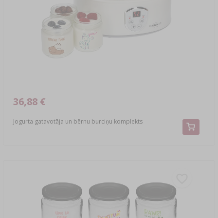
›
DEMIŽONI
LITERATŪRA PAR DESU GATAVOŠANU UN
GAĻAS KŪPINĀŠANU
LITERATŪRA
PLAUKTI
KŪPINĀŠANAS DŪMU AROMĀTS
›
AROMATIZĒŠANA
LITERATŪRA
36,88 €
VĪNA PĀRBAUDES
Jogurta gatavotāja un bērnu burciņu komplekts
ETIĶETES