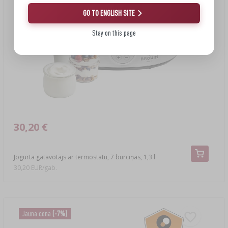
GO TO ENGLISH SITE
Stay on this page
30,20 €
Jogurta gatavotājs ar termostatu, 7 burciņas, 1,3 l
30,20 EUR/gab.
Jauna cena
(-7%)