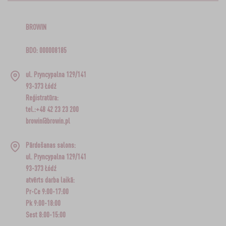
BROWIN
BDO: 000008185
ul. Pryncypalna 129/141
93-373 Łódź
Reģistratūra:
tel.:+48 42 23 23 200
browin@browin.pl
Pārdošanas salons:
ul. Pryncypalna 129/141
93-373 Łódź
atvērts darba laikā:
Pr-Ce 9:00-17:00
Pk 9:00-18:00
Sest 8:00-15:00