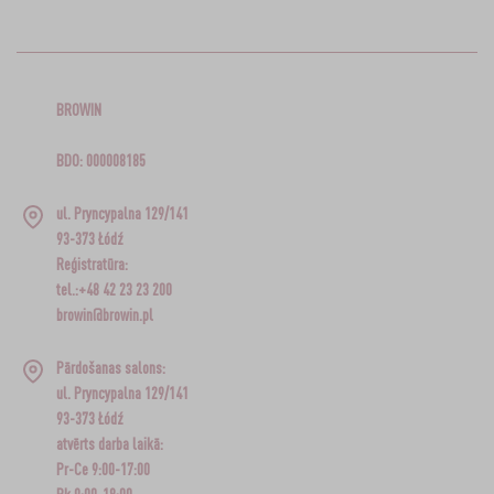
BROWIN
BDO: 000008185
ul. Pryncypalna 129/141
93-373 Łódź
Reģistratūra:
tel.:+48 42 23 23 200
browin@browin.pl
Pārdošanas salons:
ul. Pryncypalna 129/141
93-373 Łódź
atvērts darba laikā:
Pr-Ce 9:00-17:00