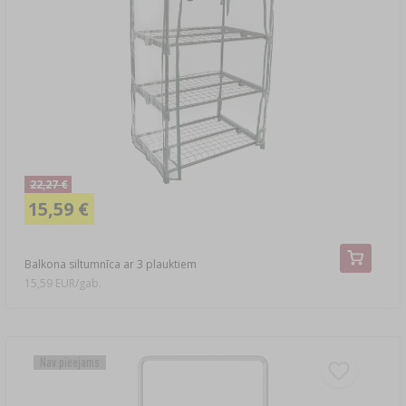
22,27 €
15,59 €
Balkona siltumnīca ar 3 plauktiem
15,59 EUR/gab.
Nav pieejams