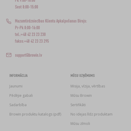
Pk 9:00-18:00
Sest 8:00-15:00
Mazumtirdzniecības Klientu Apkalpošanas Birojs:
Pr-Pk 8:00-16:00
tel.:+48 42 23 23 230
fakss:+48 42 23 23 295
support@browin.lv
INFORMĀCIJA
MŪSU UZŅĒMUMS
Jaunumi
Misija, vīzija, vērtības
Pēdējie gabali
Mūsu Browin
Sadarbība
Sertifikāti
Browin produktu katalogs (pdf)
No idejas līdz produktam
Mūsu zīmoli