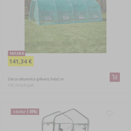
157,18 €
141,34 €
Dārza siltumnīca (plēves) 3x6x2 m
141,34 EUR/gab.
Izdevība!
(-30%)