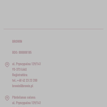
BROWIN
BDO: 000008185
ul. Pryncypalna 129/141
93-373 Łódź
Reģistratūra:
tel.:+48 42 23 23 200
browin@browin.pl
Pārdošanas salons:
ul. Pryncypalna 129/141