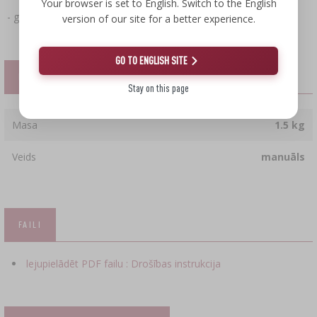
Your browser is set to English. Switch to the English
- garums 12,5 cm
version of our site for a better experience.
GO TO ENGLISH SITE
IESPĒJAS
Stay on this page
Masa
1.5 kg
Veids
manuāls
FAILI
lejupielādēt PDF failu : Drošības instrukcija