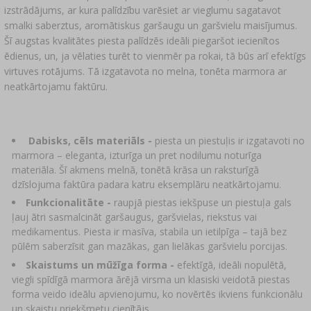
›
DEMIŽONI
LITERATŪRA PAR DESU GATAVOŠANU UN
izstrādājums, ar kura palīdzību varēsiet ar vieglumu sagatavot
GAĻAS KŪPINĀŠANU
LITERATŪRA
smalki saberztus, aromātiskus garšaugu un garšvielu maisījumus.
Šī augstas kvalitātes piesta palīdzēs ideāli piegaršot iecienītos
PLAUKTI
ēdienus, un, ja vēlaties turēt to vienmēr pa rokai, tā būs arī efektīgs
KŪPINĀŠANAS DŪMU AROMĀTS
virtuves rotājums. Tā izgatavota no melna, tonēta marmora ar
›
AROMATIZĒŠANA
neatkārtojamu faktūru.
LITERATŪRA
Dabisks, cēls materiāls -
piesta un piestuļis ir izgatavoti no
marmora – eleganta, izturīga un pret nodilumu noturīga
VĪNA PĀRBAUDES
materiāla. Šī akmens melnā, tonētā krāsa un raksturīgā
dzīslojuma faktūra padara katru eksemplāru neatkārtojamu.
ETIĶETES
Funkcionalitāte -
raupjā piestas iekšpuse un piestuļa gals
ļauj ātri sasmalcināt garšaugus, garšvielas, riekstus vai
medikamentus. Piesta ir masīva, stabila un ietilpīga – tajā bez
pūlēm saberzīsit gan mazākas, gan lielākas garšvielu porcijas.
Skaistums un mūžīga forma -
efektīgā, ideāli nopulētā,
viegli spīdīgā marmora ārējā virsma un klasiski veidotā piestas
forma veido ideālu apvienojumu, ko novērtēs ikviens funkcionālu
un skaistu priekšmetu cienītājs.