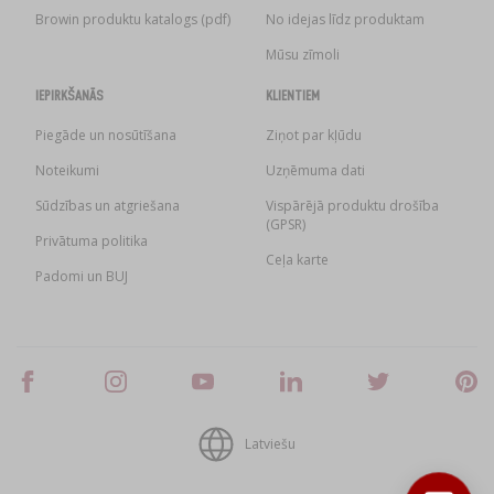
Browin produktu katalogs (pdf)
No idejas līdz produktam
Mūsu zīmoli
IEPIRKŠANĀS
KLIENTIEM
Piegāde un nosūtīšana
Ziņot par kļūdu
Noteikumi
Uzņēmuma dati
Sūdzības un atgriešana
Vispārējā produktu drošība
(GPSR)
Privātuma politika
Ceļa karte
Padomi un BUJ
Latviešu