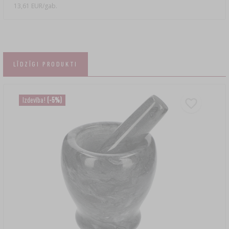
13,61 EUR/gab.
LĪDZĪGI PRODUKTI
Izdevība!
(-5%)