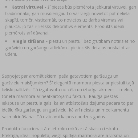
Katrai virtuvei -
šī piesta būs piemērota jebkurai virtuvei, gan
tradicionālai, gan mūsdienīgai. To var viegli novietot pat nelielā
skapītī, tomēr, visticamāk, to novietos uz darba virsmas vai
plaukta, jo tas ir lielisks dekoratīvs elements. Produkts ideāli
piemērots arī dāvanai.
Viegla tīrīšana -
piestu un piestuļi
bez grūtībām notīrīsiet no
garšvielu un garšaugu atliekām - pietiek šīs detaļas noskalot ar
ūdeni.
Sapņojat par aromātiskiem, paša gatavotiem garšaugu un
garšvielu maisījumiem? Šī elegantā marmora piesta ar piestuļi tajā
lieliski palīdzēs. Tā izgatavota no cēla un izturīga akmens – melna,
tonēta marmora ar neatkārtojamu faktūru. Raugjā piestas
iekšpuse un piestuļa gals, kā arī atbilstošais dziļums padara to par
ideālu rīku garšaugu un garšvielu, kā arī riekstu un medikamentu
sasmalcināšanai. Tā uzticami kalpos daudzus gadus.
Produkta funkcionalitāte iet roku rokā ar tā skaisto izskatu.
Efektīgā, ideāli nopulētā, viegli spīdīgā marmora ārējā virsma un