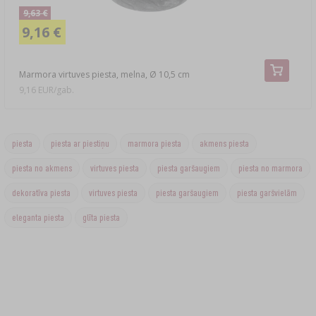
9,63 €
9,16 €
Marmora virtuves piesta, melna, Ø 10,5 cm
9,16 EUR/gab.
piesta
piesta ar piestiņu
marmora piesta
akmens piesta
piesta no akmens
virtuves piesta
piesta garšaugiem
piesta no marmora
dekoratīva piesta
virtuves piesta
piesta garšaugiem
piesta garšvielām
eleganta piesta
glīta piesta