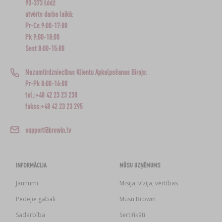
93-373 Łódź
atvērts darba laikā:
Pr-Ce 9:00-17:00
Pk 9:00-18:00
Sest 8:00-15:00
Mazumtirdzniecības Klientu Apkalpošanas Birojs:
Pr-Pk 8:00-16:00
tel.:+48 42 23 23 230
fakss:+48 42 23 23 295
support@browin.lv
INFORMĀCIJA
MŪSU UZŅĒMUMS
Jaunumi
Misija, vīzija, vērtības
Pēdējie gabali
Mūsu Browin
Sadarbība
Sertifikāti