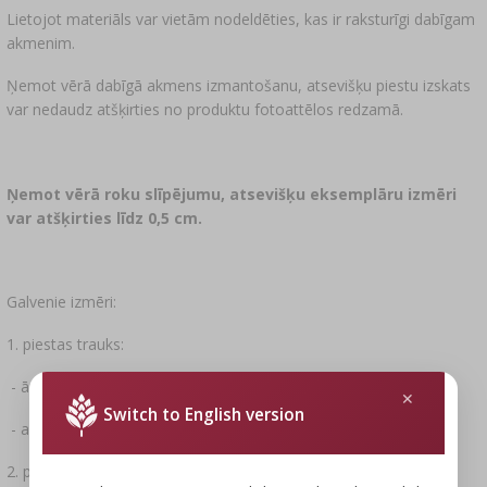
Lietojot materiāls var vietām nodeldēties, kas ir raksturīgi dabīgam
akmenim.
Ņemot vērā dabīgā akmens izmantošanu, atsevišķu piestu izskats
var nedaudz atšķirties no produktu fotoattēlos redzamā.
Ņemot vērā roku slīpējumu, atsevišķu eksemplāru izmēri
var atšķirties līdz 0,5 cm.
Galvenie izmēri:
1. piestas trauks:
- ārējais Ø 10,5 cm
Switch to English version
- augstums 10,5 cm
2. piestuļis: