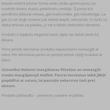
klasiski veidotā piestas forma veido ideālu apvienojumu, ko
novērtēs ikviens skaistu priekšmetu cienītājs. Šī piesta būs
piemērota jebkurai virtuvei, gan tradicionālai, gan mūsdienīgai. Lai
gan to var viegli novietot pat nelielā skapītī, visticamāk, to turēs uz
darba virsmas vai plaukta, jo tas ir lielisks dekoratīvs elements.
Produkts ir iepakots elegantā kastē, tāpēc tas lieliski derēs kā
dāvana.
Pirms pirmās lietošanas produktu nepieciešams nomazgāt ar
ūdeni. Pēc lietošanas piestu un piestuļi pietiek rūpīgi noskalot ar
ūdeni.
Uzmanību! Nelietot mazgāšanas līdzekļus un nemazgāt
trauku mazgājamajā mašīnā.
Piestai lietošanas laikā jābūt
piepildītai ar saturu, lai piestuļis neberztos tieši pret
akmeni.
Produkts pārbaudīts – piemērots saskarei ar pārtiku.