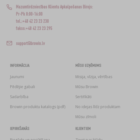
Mazumtirdzniecības Klientu Apkalpošanas Birojs:
Pr-Pk 8:00-16:00
tel.:+48 42 23 23 230
fakss:+48 42 23 23 295
support@browin.lv
INFORMĀCIJA
MŪSU UZŅĒMUMS
Jaunumi
Misija, vīzija, vērtības
Pēdējie gabali
Mūsu Browin
Sadarbība
Sertifikāti
Browin produktu katalogs (pdf)
No idejas līdz produktam
Mūsu zīmoli
IEPIRKŠANĀS
KLIENTIEM
Piegāde un nosūtīšana
Ziņot par kļūdu