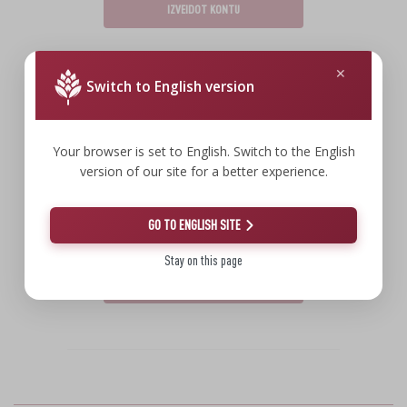
›
DEMIŽONI
LITERATŪRA PAR DESU GATAVOŠANU UN
IZVEIDOT KONTU
GAĻAS KŪPINĀŠANU
LITERATŪRA
PLAUKTI
KŪPINĀŠANAS DŪMU AROMĀTS
Switch to English version
›
B2B klientu reģistrācija
AROMATIZĒŠANA
Vai esat uzņēmums un vēlaties izveidot
Your browser is set to English. Switch to the English
LITERATŪRA
vairumtirdzniecības kontu?
version of our site for a better experience.
Izmantojiet reģistrāciju biznesa klientiem un
VĪNA PĀRBAUDES
iegūstiet piekļuvi īpašām cenām un sadarbības
GO TO ENGLISH SITE
nosacījumiem.
ETIĶETES
Stay on this page
B2B REĢISTRĀCIJA