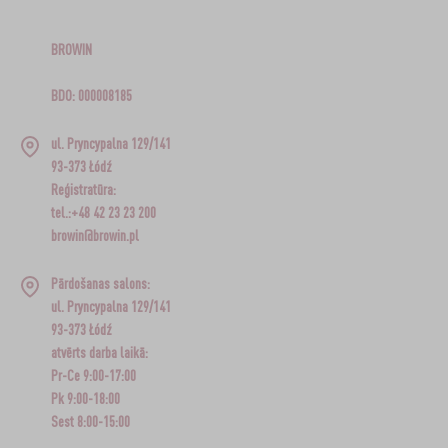
BROWIN
BDO: 000008185
ul. Pryncypalna 129/141
93-373 Łódź
Reģistratūra:
tel.:+48 42 23 23 200
browin@browin.pl
Pārdošanas salons:
ul. Pryncypalna 129/141
93-373 Łódź
atvērts darba laikā:
Pr-Ce 9:00-17:00
Pk 9:00-18:00
Sest 8:00-15:00